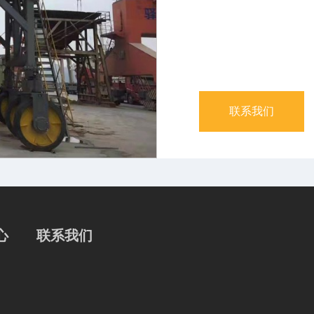
联系我们
心
联系我们