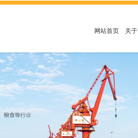
网站首页
关于