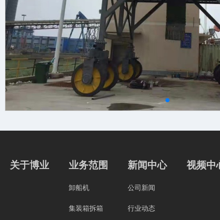
关于博业
业务范围
新闻中心
视频中
卸船机
公司新闻
集装箱拆箱
行业动态